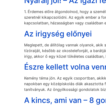
Nyaralj jól! – Az igazi 
1. Érdemes előre átgondolnod, hogy a személyi
szeretnél kikapcsolódni. Az egyik ember a fo
kapcsolatban, házasságban vagy családban el
Az irigység előnyei
Meglepett, de állítólag vannak olyanok, akik
tízóraiját, később az okostelefonját, a barátj
irigy, akkor ő egy közel tökéletes családban,
Észre kellett volna venn
Kemény téma jön. Az egyik csoportban, akikke
napokban egy középiskolás diák akasztotta f
tanítványuk. Az öngyilkossági gondolatok biz
A kincs, ami van – 8 go