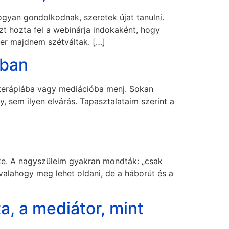
gyan gondolkodnak, szeretek újat tanulni.
t hozta fel a webinárja indokaként, hogy
zer majdnem szétváltak. […]
óban
 terápiába vagy mediációba menj. Sokan
y, sem ilyen elvárás. Tapasztalataim szerint a
éke. A nagyszüleim gyakran mondták: „csak
valahogy meg lehet oldani, de a háborút és a
ta, a mediátor, mint