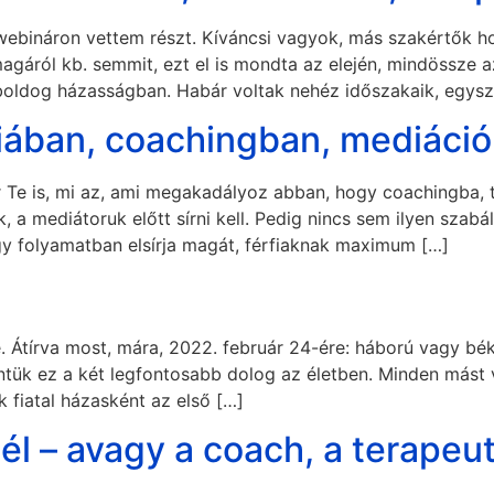
webináron vettem részt. Kíváncsi vagyok, más szakértők ho
áról kb. semmit, ezt el is mondta az elején, mindössze az
l boldog házasságban. Habár voltak nehéz időszakaik, egys
piában, coachingban, mediáci
ár Te is, mi az, ami megakadályoz abban, hogy coachingba,
, a mediátoruk előtt sírni kell. Pedig nincs sem ilyen szabál
y folyamatban elsírja magát, férfiaknak maximum […]
e. Átírva most, mára, 2022. február 24-ére: háború vagy b
ntük ez a két legfontosabb dolog az életben. Minden mást 
 fiatal házasként az első […]
zél – avagy a coach, a terapeu