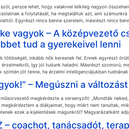
e szól, persze lehet, hogy valakivel lelkileg nagyon összeh
csolatnak a folytatását, ha megtaláltuk azt, ami számunkr
lattól. Egyrészt nincs benne szerelem, másrészt nincs ben
zke vagyok – A középvezető cs
bbet tud a gyerekeivel lenni
k többségét, inkább nők keresnek fel. Ennek egyrészt örü
rzelmeikről, így jól tudunk haladni. Másrészt szomorú, me
 szintén jót tenne, ha érzelmi intelligenciájukban tudnának 
gyok!” – Megúszni a változást
a műsorvezető megkérdezte a versenyzőt: „Mondták neked,
 megkérdeztem a diákjaimat, hogy miért nem tanultak, miér
lentenek ezek a kijelentések magunkról? Magyarázatként ad
 coachot, tanácsadót, terap