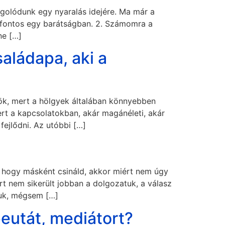
angolódunk egy nyaralás idejére. Ma már a
a fontos egy barátságban. 2. Számomra a
ne […]
aládapa, aki a
lök, mert a hölgyek általában könnyebben
rt a kapcsolatokban, akár magánéleti, akár
fejlődni. Az utóbbi […]
 hogy másként csináld, akkor miért nem úgy
t nem sikerült jobban a dolgozatuk, a válasz
juk, mégsem […]
eutát, mediátort?