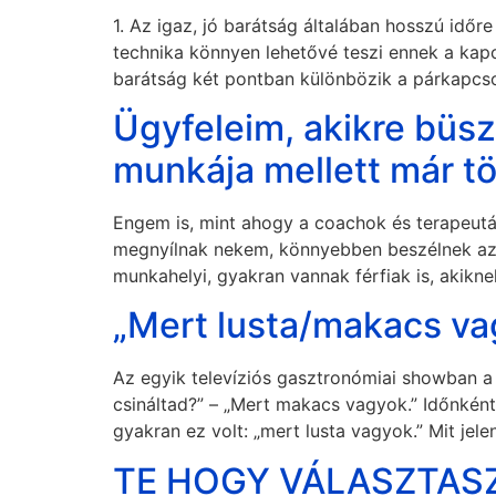
1. Az igaz, jó barátság általában hosszú időr
technika könnyen lehetővé teszi ennek a kap
barátság két pontban különbözik a párkapcso
Ügyfeleim, akikre büs
munkája mellett már tö
Engem is, mint ahogy a coachok és terapeutá
megnyílnak nekem, könnyebben beszélnek az é
munkahelyi, gyakran vannak férfiak is, akiknek
„Mert lusta/makacs va
Az egyik televíziós gasztronómiai showban 
csináltad?” – „Mert makacs vagyok.” Időnként
gyakran ez volt: „mert lusta vagyok.” Mit je
TE HOGY VÁLASZTASZ –