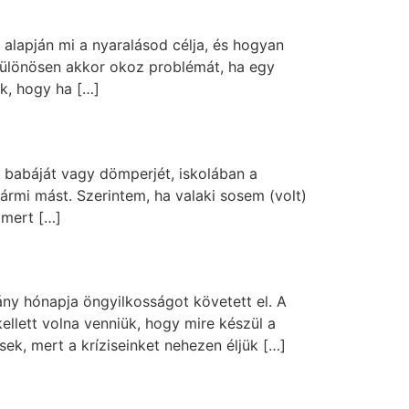
d alapján mi a nyaralásod célja, és hogyan
 különösen akkor okoz problémát, ha egy
k, hogy ha […]
k babáját vagy dömperjét, iskolában a
bármi mást. Szerintem, ha valaki sosem (volt)
 mert […]
ány hónapja öngyilkosságot követett el. A
llett volna venniük, hogy mire készül a
ek, mert a kríziseinket nehezen éljük […]