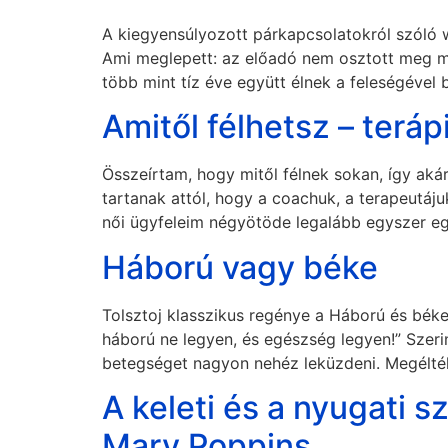
A kiegyensúlyozott párkapcsolatokról szóló 
Ami meglepett: az előadó nem osztott meg mag
több mint tíz éve együtt élnek a feleségéve
Amitől félhetsz – terá
Összeírtam, hogy mitől félnek sokan, így ak
tartanak attól, hogy a coachuk, a terapeutájuk
női ügyfeleim négyötöde legalább egyszer eg
Háború vagy béke
Tolsztoj klasszikus regénye a Háború és bék
háború ne legyen, és egészség legyen!” Szeri
betegséget nagyon nehéz leküzdeni. Megélték
A keleti és a nyugati s
Mary Poppins