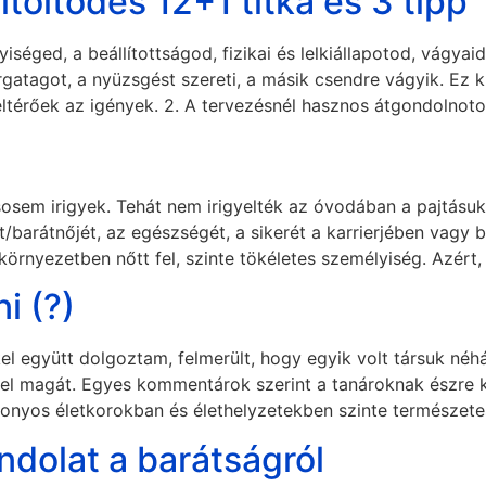
feltöltődés 12+1 titka és 3 tipp
séged, a beállítottságod, fizikai és lelkiállapotod, vágyai
rgatagot, a nyüzsgést szereti, a másik csendre vágyik. Ez
térőek az igények. 2. A tervezésnél hasznos átgondolnoto
 sosem irigyek. Tehát nem irigyelték az óvodában a pajtásu
át/barátnőjét, az egészségét, a sikerét a karrierjében vagy 
 környezetben nőtt fel, szinte tökéletes személyiség. Azért,
i (?)
l együtt dolgoztam, felmerült, hogy egyik volt társuk néh
el magát. Egyes kommentárok szerint a tanároknak észre ke
onyos életkorokban és élethelyzetekben szinte természetes
ndolat a barátságról