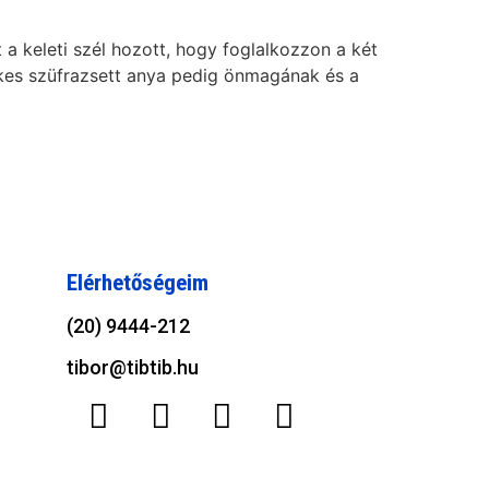
a keleti szél hozott, hogy foglalkozzon a két
lelkes szüfrazsett anya pedig önmagának és a
Elérhetőségeim
(20) 9444-212
tibor@tibtib.hu