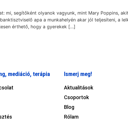
: mi, segítőként olyanok vagyunk, mint Mary Poppins, akit 
A banktisztviselő apa a munkahelyén akar jól teljesíteni, a 
jesen érthető, hogy a gyerekek […]
ng, mediáció, terápia
Ismerj meg!
csolat
Aktualitások
Csoportok
Blog
sztés
Rólam