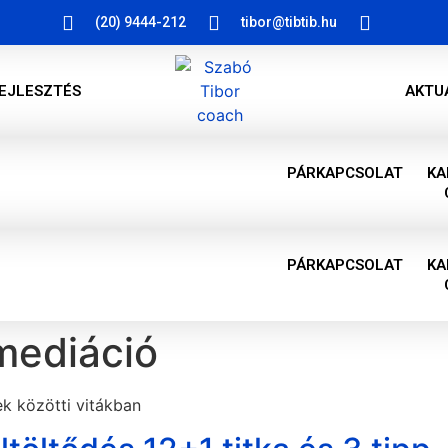
(20) 9444-212
tibor@tibtib.hu
EJLESZTÉS
AKTU
PÁRKAPCSOLAT
KA
PÁRKAPCSOLAT
KA
 mediáció
ek közötti vitákban