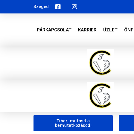
Szeged
PÁRKAPCSOLAT
KARRIER
ÜZLET
ÖNF
Tibor, mutasd a
bemutatkozásod!