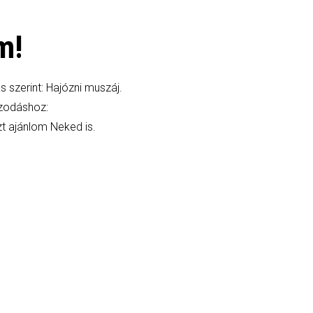
m!
 szerint: Hajózni muszáj.
azodáshoz:
t ajánlom Neked is.