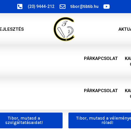
(20) 9444-212
tibor@tibtib.hu
EJLESZTÉS
AKTU
PÁRKAPCSOLAT
KA
PÁRKAPCSOLAT
KA
Tibor, mutasd a
Tibor, mutasd a vélemény
szolgáltatásaidat!
rólad!