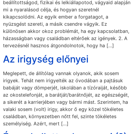
beállítottságod, fizikai és lelkiállapotod, vágyaid alapján
mi a nyaralásod célja, és hogyan szeretnél
kikapcsolódni. Az egyik ember a forgatagot, a
nyüzsgést szereti, a másik csendre vágyik. Ez
különösen akkor okoz problémát, ha egy kapcsolatban,
házasságban vagy családban eltérőek az igények. 2. A
tervezésnél hasznos átgondolnotok, hogy ha […]
Az irigység előnyei
Meglepett, de állítólag vannak olyanok, akik sosem
irigyek. Tehát nem irigyelték az óvodában a pajtásuk
babáját vagy dömperjét, iskolában a tízóraiját, később
az okostelefonját, a barátját/barátnőjét, az egészségét,
a sikerét a karrierjében vagy bármi mást. Szerintem, ha
valaki sosem (volt) irigy, akkor ő egy közel tökéletes
családban, környezetben nőtt fel, szinte tökéletes
személyiség. Azért, mert […]