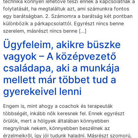
technika könnyen lehetővé teszi ennek a kapcsolatnak a
folytatását, ha megtaláltuk azt, ami számunkra fontos
egy barátságban. 2. Számomra a barátság két pontban
különbözik a párkapcsolattól. Egyrészt nincs benne
szerelem, másrészt nincs benne […]
Ügyfeleim, akikre büszke
vagyok – A középvezető
családapa, aki a munkája
mellett már többet tud a
gyerekeivel lenni
Engem is, mint ahogy a coachok és terapeuták
többségét, inkább nők keresnek fel. Ennek egyrészt
örülök, mert a hölgyek általában könnyebben
megnyílnak nekem, könnyebben beszélnek az
érzelmeikről, így jól tudunk haladni. Másrészt szomorú,