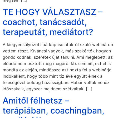
mégsem […]
TE HOGY VÁLASZTASZ –
coachot, tanácsadót,
terapeutát, mediátort?
A kiegyensúlyozott párkapcsolatokról szóló webináron
vettem részt. Kíváncsi vagyok, más szakértők hogyan
gondolkodnak, szeretek újat tanulni. Ami meglepett: az
előadó nem osztott meg magáról kb. semmit, ezt el is
mondta az elején, mindössze azt hozta fel a webinárja
indokaként, hogy több mint tíz éve együtt élnek a
feleségével boldog házasságban. Habár voltak nehéz
időszakaik, egyszer majdnem szétváltak. […]
Amitől félhetsz –
terápiában, coachingban,