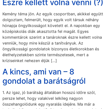
Észre kellett volna venni (?)
Kemény téma jön. Az egyik csoportban, akikkel együtt
dolgoztam, felmerült, hogy egyik volt társuk néhány
hónapja öngyilkosságot követett el. A napokban egy
középiskolás diák akasztotta fel magát. Egyes
kommentárok szerint a tanároknak észre kellett volna
venniük, hogy mire készül a tanítványuk. Az
öngyilkossági gondolatok bizonyos életkorokban és
élethelyzetekben szinte természetesek, mert a
kríziseinket nehezen éljük […]
A kincs, ami van – 8
gondolat a barátságról
1. Az igaz, jó barátság általában hosszú időre szól,
persze lehet, hogy valakivel lelkileg nagyon
összehangolódunk egy nyaralás idejére. Ma már a