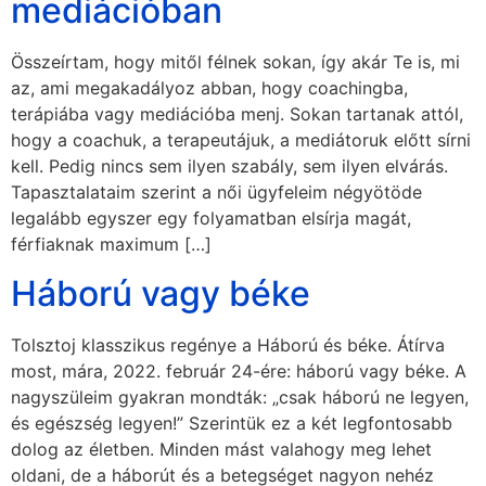
mediációban
Összeírtam, hogy mitől félnek sokan, így akár Te is, mi
az, ami megakadályoz abban, hogy coachingba,
terápiába vagy mediációba menj. Sokan tartanak attól,
hogy a coachuk, a terapeutájuk, a mediátoruk előtt sírni
kell. Pedig nincs sem ilyen szabály, sem ilyen elvárás.
Tapasztalataim szerint a női ügyfeleim négyötöde
legalább egyszer egy folyamatban elsírja magát,
férfiaknak maximum […]
Háború vagy béke
Tolsztoj klasszikus regénye a Háború és béke. Átírva
most, mára, 2022. február 24-ére: háború vagy béke. A
nagyszüleim gyakran mondták: „csak háború ne legyen,
és egészség legyen!” Szerintük ez a két legfontosabb
dolog az életben. Minden mást valahogy meg lehet
oldani, de a háborút és a betegséget nagyon nehéz