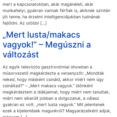
mert a kapcsolatokban, akár magánéleti, akár
munkahelyi, gyakran vannak férfiak is, akiknek szintén
jót tenne, ha érzelmi intelligenciájukban tudnának
fejlődni. Az utóbbi […]
„Mert lusta/makacs
vagyok!” – Megúszni a
változást
Az egyik televíziós gasztronómiai showban a
műsorvezető megkérdezte a versenyzőt: „Mondták
neked, hogy másként csináld, akkor miért nem úgy
csináltad?” – „Mert makacs vagyok.” Időnként
megkérdeztem a diákjaimat, hogy miért nem tanultak,
miért nem sikerült jobban a dolgozatuk, a válasz
gyakran ez volt: „mert lusta vagyok.” Mit jelentenek
ezek a kijelentések magunkról? Magyarázatként adjuk,