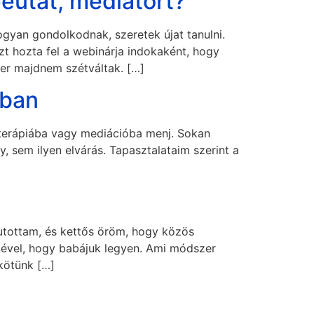
eutát, mediátort?
gyan gondolkodnak, szeretek újat tanulni.
t hozta fel a webinárja indokaként, hogy
zer majdnem szétváltak. […]
óban
 terápiába vagy mediációba menj. Sokan
y, sem ilyen elvárás. Tapasztalataim szerint a
utottam, és kettős öröm, hogy közös
rjével, hogy babájuk legyen. Ami módszer
 kötünk […]