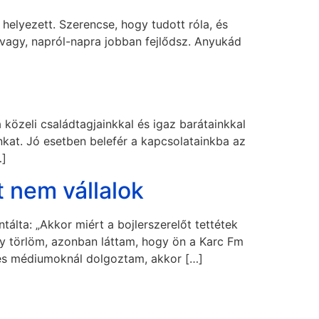
 helyezett. Szerencse, hogy tudott róla, és
 vagy, napról-napra jobban fejlődsz. Anyukád
közeli családtagjainkkal és igaz barátainkkal
kat. Jó esetben belefér a kapcsolatainkba az
…]
t nem vállalok
álta: „Akkor miért a bojlerszerelőt tettétek
y törlöm, azonban láttam, hogy ön a Karc Fm
 és médiumoknál dolgoztam, akkor […]