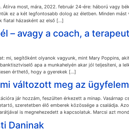
e. Átírva most, mára, 2022. február 24-ére: háború vagy b
ntük ez a két legfontosabb dolog az életben. Minden mást 
 fiatal házasként az első […]
zél – avagy a coach, a terapeu
: mi, segítőként olyanok vagyunk, mint Mary Poppins, akit 
A banktisztviselő apa a munkahelyén akar jól teljesíteni, a 
jesen érthető, hogy a gyerekek […]
 mi változott meg az ügyfelem
ációra jár hozzám, feszülten érkezett a minap. Vasárnap csa
etartó, szeretetben élő emberek közössége a családja. Az
rátjával is megnehezedett a kapcsolatuk. Marcsi azt mond
sti Daninak