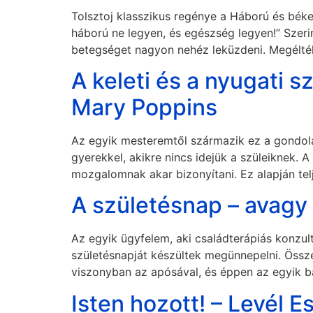
Tolsztoj klasszikus regénye a Háború és bék
háború ne legyen, és egészség legyen!” Szeri
betegséget nagyon nehéz leküzdeni. Megélték
A keleti és a nyugati s
Mary Poppins
Az egyik mesteremtől származik ez a gondolat
gyerekkel, akikre nincs idejük a szüleiknek. 
mozgalomnak akar bizonyítani. Ez alapján tel
A születésnap – avagy
Az egyik ügyfelem, aki családterápiás konzult
születésnapját készültek megünnepelni. Össz
viszonyban az apósával, és éppen az egyik ba
Isten hozott! – Levél E