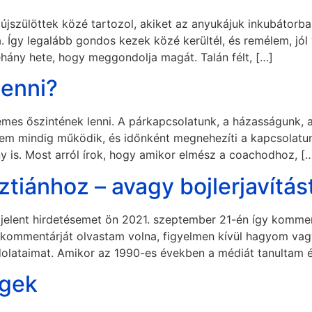
 újszülöttek közé tartozol, akiket az anyukájuk inkubátorba
 Így legalább gondos kezek közé kerültél, és remélem, jól
hány hete, hogy meggondolja magát. Talán félt, […]
lenni?
emes őszintének lenni. A párkapcsolatunk, a házasságunk, a 
m mindig működik, és időnként megnehezíti a kapcsolatun
 is. Most arról írok, hogy amikor elmész a coachodhoz, [
isztiánhoz – avagy bojlerjavítás
gjelent hirdetésemet ön 2021. szeptember 21-én így komment
 kommentárját olvastam volna, figyelmen kívül hagyom vag
ndolataimat. Amikor az 1990-es években a médiát tanultam
égek