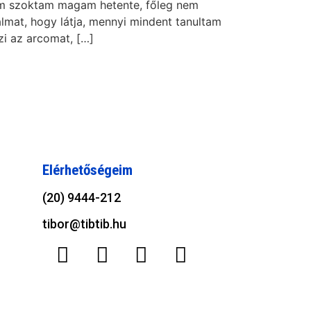
nem szoktam magam hetente, főleg nem
lmat, hogy látja, mennyi mindent tanultam
i az arcomat, […]
Elérhetőségeim
(20) 9444-212
tibor@tibtib.hu