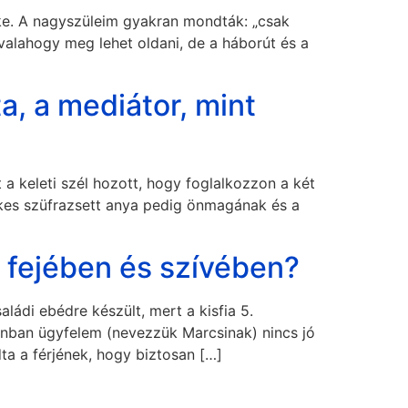
éke. A nagyszüleim gyakran mondták: „csak
valahogy meg lehet oldani, de a háborút és a
ta, a mediátor, mint
a keleti szél hozott, hogy foglalkozzon a két
lelkes szüfrazsett anya pedig önmagának és a
 fejében és szívében?
ládi ebédre készült, mert a kisfia 5.
onban ügyfelem (nevezzük Marcsinak) nincs jó
ta a férjének, hogy biztosan […]