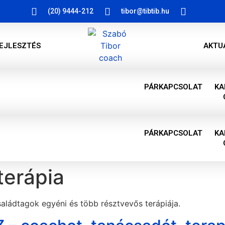
(20) 9444-212
tibor@tibtib.hu
EJLESZTÉS
AKTU
PÁRKAPCSOLAT
KA
PÁRKAPCSOLAT
KA
terápia
saládtagok egyéni és több résztvevős terápiája.