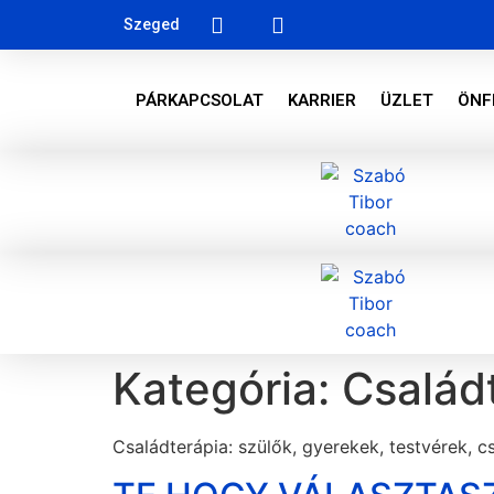
Szeged
PÁRKAPCSOLAT
KARRIER
ÜZLET
ÖNF
Kategória:
Család
Családterápia: szülők, gyerekek, testvérek, c