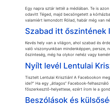
Egy napra sztár lettél a médiában. Te is azon
odavitt Téged, majd becsöngetett a kórházba.
valamiért lemondott Rólad, habár még van né
Szabad itt őszintének 
Kevés hely van a világon, ahol szabad és érd
való viszonyunkban mindenképpen, persze, ne
őszinteség, még ha olykor nehéz vagy kemény
Nyílt levél Lentulai Kr
Tisztelt Lentulai Krisztián! A Facebookon me
ide?” Ha egy „átlagos” Facebook-felhasználó
főszerkesztő-helyettese, ezért írom le a go
Beszólások és külsős