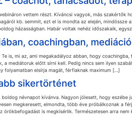
 coachot, tanácsadót, terap
webináron vettem részt. Kíváncsi vagyok, más szakértők ho
áról kb. semmit, ezt el is mondta az elején, mindössze az
l boldog házasságban. Habár voltak nehéz időszakaik, egys
piában, coachingban, mediáci
ár Te is, mi az, ami megakadályoz abban, hogy coachingba,
, a mediátoruk előtt sírni kell. Pedig nincs sem ilyen szabál
y folyamatban elsírja magát, férfiaknak maximum […]
abb sikertörténet
 boldog névnapot kívánva. Nagyon jólesett, hogy eszébe j
 évesen megkeresett, elmondta, több éve próbálkoznak a fé
y az örökbefogadást is megkísérlik. Természetesen arra nem