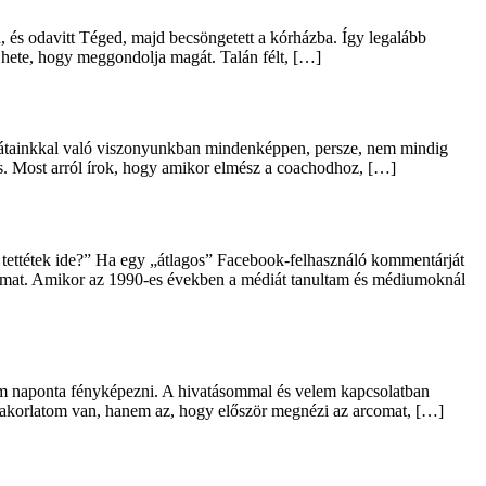
a, és odavitt Téged, majd becsöngetett a kórházba. Így legalább
 hete, hogy meggondolja magát. Talán félt, […]
barátainkkal való viszonyunkban mindenképpen, persze, nem mindig
s. Most arról írok, hogy amikor elmész a coachodhoz, […]
t tettétek ide?” Ha egy „átlagos” Facebook-felhasználó kommentárját
taimat. Amikor az 1990-es években a médiát tanultam és médiumoknál
em naponta fényképezni. A hivatásommal és velem kapcsolatban
gyakorlatom van, hanem az, hogy először megnézi az arcomat, […]