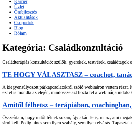
Karrier
Üzlet
Önfejlesztés
Aktualitások
Csoportok
Blog
Rólam
Kategória:
Családkonzultáció
Családterápiás konzultáció: szülők, gyerekek, testvérek, családtagok e
TE HOGY VÁLASZTASZ – coachot, tanácsa
A kiegyensúlyozott párkapcsolatokról szóló webináron vettem részt. 
ezt el is mondta az elején, mindössze azt hozta fel a webinárja indo
Amitől félhetsz – terápiában, coachingban
Összeírtam, hogy mitől félnek sokan, így akár Te is, mi az, ami mega
sírni kell. Pedig nincs sem ilyen szabály, sem ilyen elvárás. Tapaszt