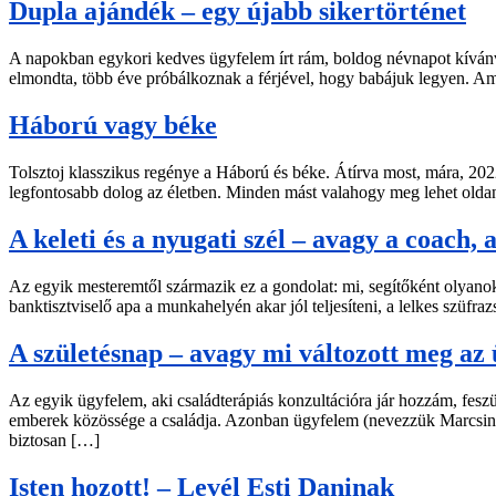
Dupla ajándék – egy újabb sikertörténet
A napokban egykori kedves ügyfelem írt rám, boldog névnapot kívánva
elmondta, több éve próbálkoznak a férjével, hogy babájuk legyen. Ami
Háború vagy béke
Tolsztoj klasszikus regénye a Háború és béke. Átírva most, mára, 20
legfontosabb dolog az életben. Minden mást valahogy meg lehet oldani
A keleti és a nyugati szél – avagy a coach,
Az egyik mesteremtől származik ez a gondolat: mi, segítőként olyanok 
banktisztviselő apa a munkahelyén akar jól teljesíteni, a lelkes szüf
A születésnap – avagy mi változott meg az 
Az egyik ügyfelem, aki családterápiás konzultációra jár hozzám, feszül
emberek közössége a családja. Azonban ügyfelem (nevezzük Marcsinak)
biztosan […]
Isten hozott! – Levél Esti Daninak