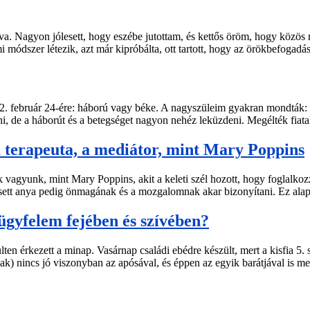
. Nagyon jólesett, hogy eszébe jutottam, és kettős öröm, hogy közös m
 módszer létezik, azt már kipróbálta, ott tartott, hogy az örökbefogad
22. február 24-ére: háború vagy béke. A nagyszüleim gyakran mondták: 
, de a háborút és a betegséget nagyon nehéz leküzdeni. Megélték fiata
 a terapeuta, a mediátor, mint Mary Poppins
vagyunk, mint Mary Poppins, akit a keleti szél hozott, hogy foglalkozz
razsett anya pedig önmagának és a mozgalomnak akar bizonyítani. Ez ala
ügyfelem fejében és szívében?
ten érkezett a minap. Vasárnap családi ebédre készült, mert a kisfia 5.
 nincs jó viszonyban az apósával, és éppen az egyik barátjával is me