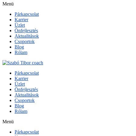
Menü
Párkapcsolat
Karrier
Üzlet
Önfejlesztés
Aktualitások
Csoportok
Blog
Rólam
Párkapcsolat
Karrier
Üzlet
Önfejlesztés
Aktualitások
Csoportok
Blog
Rólam
Menü
Párkapcsolat