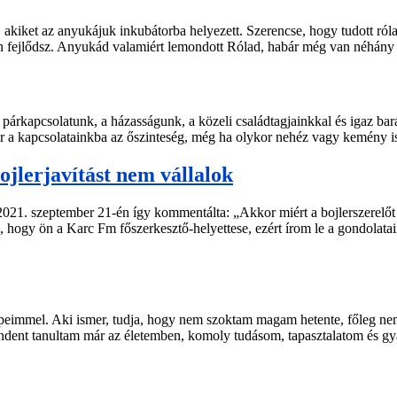
l, akiket az anyukájuk inkubátorba helyezett. Szerencse, hogy tudott ról
an fejlődsz. Anyukád valamiért lemondott Rólad, habár még van néhány
A párkapcsolatunk, a házasságunk, a közeli családtagjainkkal és igaz 
ér a kapcsolatainkba az őszinteség, még ha olykor nehéz vagy kemény i
ojlerjavítást nem vállalok
 2021. szeptember 21-én így kommentálta: „Akkor miért a bojlerszerelő
, hogy ön a Karc Fm főszerkesztő-helyettese, ezért írom le a gondola
épeimmel. Aki ismer, tudja, hogy nem szoktam magam hetente, főleg n
mindent tanultam már az életemben, komoly tudásom, tapasztalatom és 