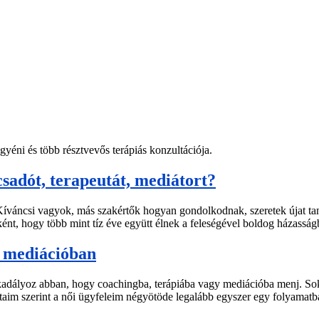
gyéni és több résztvevős terápiás konzultációja.
dót, terapeutát, mediátort?
Kíváncsi vagyok, más szakértők hogyan gondolkodnak, szeretek újat ta
kaként, hogy több mint tíz éve együtt élnek a feleségével boldog házass
, mediációban
kadályoz abban, hogy coachingba, terápiába vagy mediációba menj. Sokan
alataim szerint a női ügyfeleim négyötöde legalább egyszer egy folyama