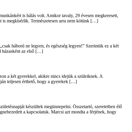
unkánkért is hálás volt. Amikor tavaly, 29 évesen megkeresett,
ást is megkísérlik. Természetesen arra nem kötünk […]
„csak háború ne legyen, és egészség legyen!” Szerintük ez a két
l házasként az első […]
on a két gyerekkel, akikre nincs idejük a szüleiknek. A
pján teljesen érthető, hogy a gyerekek […]
 születésnapját készültek megünnepelni. Összetartó, szeretetben élő
gnehezedett a kapcsolatuk. Marcsi azt mondta a férjének, hogy