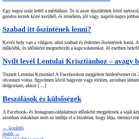
Egy napra sztár lettél a médiában. Te is azon újszülöttek közé tartozo
gondos kezek közé kerültél, és remélem, jól vagy, napról-napra jobb
Szabad itt őszintének lenni?
Kevés hely van a világon, ahol szabad és érdemes őszintének lenni. 
működik, és időnként megnehezíti a kapcsolatunkat. Jó esetben belef
Nyílt levél Lentulai Krisztiánhoz – avagy b
Tisztelt Lentulai Krisztián! A Facebookon megjelent hirdetésemet ön
olvastam volna, figyelmen kívül hagyom vagy törlöm, azonban láttam
dolgoztam, akkor […]
Beszólások és külsőségek
A Facebook- és Instagram-oldalaimon időnként megjelenek a saját k
azonban sokakban nem az indítja el a bizalmat, hogy látja, mennyi 
←
korábbi
újabb
→