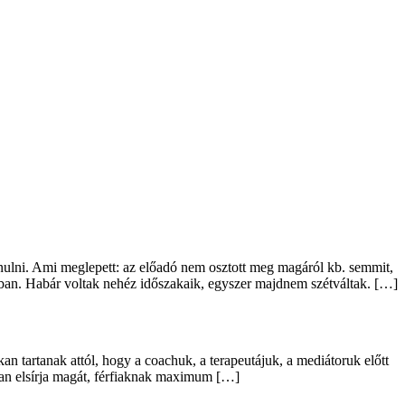
nulni. Ami meglepett: az előadó nem osztott meg magáról kb. semmit,
ágban. Habár voltak nehéz időszakaik, egyszer majdnem szétváltak. […]
 tartanak attól, hogy a coachuk, a terapeutájuk, a mediátoruk előtt
tban elsírja magát, férfiaknak maximum […]