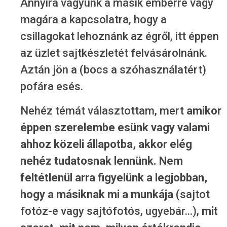
Annyira vágyunk a másik emberre vagy
magára a kapcsolatra, hogy a
csillagokat lehoznánk az égről, itt éppen
az üzlet sajtkészletét felvásárolnánk.
Aztán jön a (bocs a szóhasználatért)
pofára esés.
Nehéz témát választottam, mert
amikor
éppen szerelembe esünk vagy valami
ahhoz közeli állapotba, akkor elég
nehéz tudatosnak lennünk. Nem
feltétlenül arra figyelünk a legjobban,
hogy a másiknak mi a munkája
(sajtot
fotóz-e vagy sajtófotós, ugyebár…),
mit