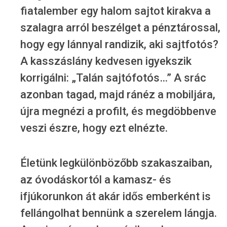
fiatalember egy halom sajtot kirakva a
szalagra arról beszélget a pénztárossal,
hogy egy lánnyal randizik, aki sajtfotós?
A kasszáslány kedvesen igyekszik
korrigálni: „Talán sajtófotós…” A srác
azonban tagad, majd ránéz a mobiljára,
újra megnézi a profilt, és megdöbbenve
veszi észre, hogy ezt elnézte.
Életünk legkülönbözőbb szakaszaiban,
az óvodáskortól a kamasz- és
ifjúkorunkon át akár idős emberként is
fellángolhat bennünk a szerelem lángja.