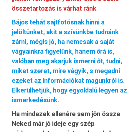
összetartozás is várhat ránk
.
Bájos tehát sajtfotósnak hinni a
jelöltünket, akit a szívünkbe tudnánk
zárni, mégis jó, ha nemcsak a saját
vágyainkra figyelünk, hanem őrá is,
valóban meg akarjuk ismerni őt, tudni,
miket szeret, mire vágyik, s megadni
ezeket az információkat magunkról
is.
Elkerülhetjük, hogy egyoldalú legyen az
ismerkedésünk.
Ha mindezek ellenére sem jön össze
Neked már jó ideje egy szép