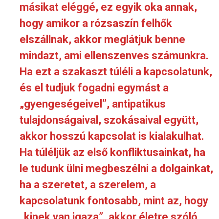
másikat eléggé, ez egyik oka annak,
hogy amikor a rózsaszín felhők
elszállnak, akkor meglátjuk benne
mindazt, ami ellenszenves számunkra.
Ha ezt a szakaszt túléli a kapcsolatunk,
és el tudjuk fogadni egymást a
„gyengeségeivel”, antipatikus
tulajdonságaival, szokásaival együtt,
akkor hosszú kapcsolat is kialakulhat.
Ha túléljük az első konfliktusainkat, ha
le tudunk ülni megbeszélni a dolgainkat,
ha a szeretet, a szerelem, a
kapcsolatunk fontosabb, mint az, hogy
„kinek van igaza”, akkor életre szóló