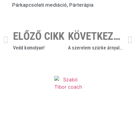
Párkapcsolati mediáció
,
Párterápia
ELŐZŐ CIKK
KÖVETKEZŐ CIKK
Vedd komolyan!
A szerelem szürke árnyalatai – 14 éven felülieknek szóló blogbejegyzésem!