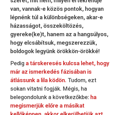
szeret, mit nem, milyen értékrendje
van, vannak-e közös pontok, hogyan
lépnénk túl a különbségeken, akar-e
házasságot, összeköltözés,
gyereke(ke)t, hanem az a hangsúlyos,
hogy elcsábítsuk, megszerezzük,
boldogok legyünk örökkön-örökké!
Pedig
a társkeresés kulcsa lehet, hogy
már az ismerkedés fázisában is
átlássunk a lila ködön.
Tudom, ezt
sokan vitatni fogják. Mégis, ha
belegondolunk a következőkbe:
ha
megismerjük előre a másikat
kellőképpen, akkor elkerülhetjük azt,