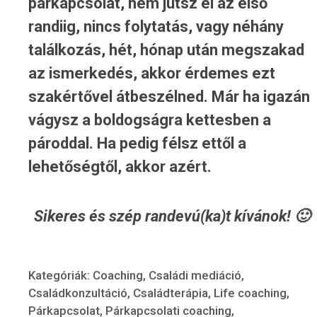
párkapcsolat, nem jutsz el az első
randiig, nincs folytatás, vagy néhány
találkozás, hét, hónap után megszakad
az ismerkedés, akkor érdemes ezt
szakértővel átbeszélned. Már ha igazán
vágysz a boldogságra kettesben a
pároddal. Ha pedig félsz ettől a
lehetőségtől, akkor azért.
Sikeres és szép randevú(ka)t kívánok! 🙂
Kategóriák:
Coaching
,
Családi mediáció
,
Családkonzultáció
,
Családterápia
,
Life coaching
,
Párkapcsolat
,
Párkapcsolati coaching
,