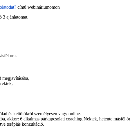
olatodat?
című webináriumomon
 3 ajánlatomat.
ásfél óra.
d megjavításába,
Nektek,
ólad és kettőtökről személyesen vagy online.
útba, akkor: 6 alkalmas párkapcsolati coaching Nektek, hetente másfél 
tve terápiás konzultáció.