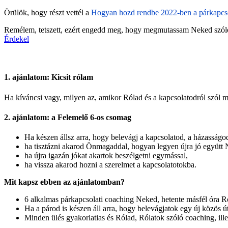
Örülök, hogy részt vettél a
Hogyan hozd rendbe 2022-ben a párkapcs
Remélem, tetszett, ezért engedd meg, hogy megmutassam Neked szóló
Érdekel
1. ajánlatom: Kicsit rólam
Ha kíváncsi vagy, milyen az, amikor Rólad és a kapcsolatodról szól m
2. ajánlatom: a Felemelő 6-os csomag
Ha készen állsz arra, hogy belevágj a kapcsolatod, a házasságo
ha tisztázni akarod Önmagaddal, hogyan legyen újra jó együtt 
ha újra igazán jókat akartok beszélgetni egymással,
ha vissza akarod hozni a szerelmet a kapcsolatotokba.
Mit kapsz ebben az ajánlatomban?
6 alkalmas párkapcsolati coaching Neked, hetente másfél óra R
Ha a párod is készen áll arra, hogy belevágjatok egy új közös 
Minden ülés gyakorlatias és Rólad, Rólatok szóló coaching, ille