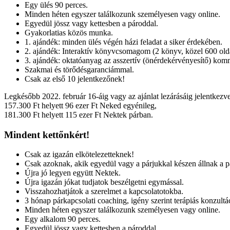
Egy ülés 90 perces.
Minden héten egyszer találkozunk személyesen vagy online.
Egyedül jössz vagy kettesben a pároddal.
Gyakorlatias közös munka.
1. ajándék: minden ülés végén házi feladat a siker érdekében.
2. ajándék: Interaktív könyvcsomagom (2 könyv, közel 600 oldal
3. ajándék: oktatóanyag az asszertív (önérdekérvényesítő) kom
Szakmai és törődésgaranciámmal.
Csak az első 10 jelentkezőnek!
Legkésőbb 2022. február 16-áig vagy az ajánlat lezárásáig jelentkezv
157.300 Ft helyett 96 ezer Ft Neked egyénileg,
181.300 Ft helyett 115 ezer Ft Nektek párban.
Mindent kettőnkért!
Csak az igazán elkötelezetteknek!
Csak azoknak, akik egyedül vagy a párjukkal készen állnak a pá
Újra jó legyen együtt Nektek.
Újra igazán jókat tudjatok beszélgetni egymással.
Visszahozhatjátok a szerelmet a kapcsolatotokba.
3 hónap párkapcsolati coaching, igény szerint terápiás konzultá
Minden héten egyszer találkozunk személyesen vagy online.
Egy alkalom 90 perces.
Egyedül jössz vagy kettesben a pároddal.