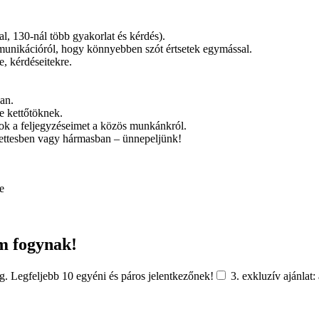
, 130-nál több gyakorlat és kérdés).
munikációról, hogy könnyebben szót értsetek egymással.
e, kérdéseitekre.
ban.
e kettőtöknek.
ok a feljegyzéseimet a közös munkánkról.
kettesben vagy hármasban – ünnepeljünk!
e
em fogynak!
g. Legfeljebb 10 egyéni és páros jelentkezőnek!
3. exkluzív ajánlat