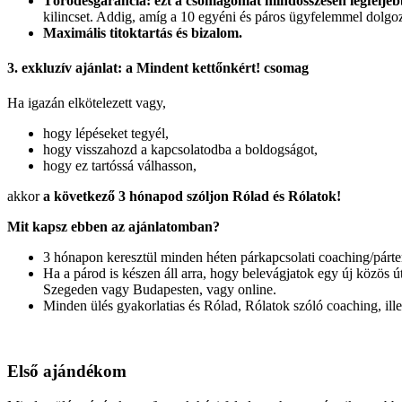
Törődésgarancia: ezt a csomagomat mindösszesen legfeljebb
kilincset. Addig, amíg a 10 egyéni és páros ügyfelemmel dolgoz
Maximális titoktartás és bizalom.
3. exkluzív ajánlat: a Mindent kettőnkért! csomag
Ha igazán elkötelezett vagy,
hogy lépéseket tegyél,
hogy visszahozd a kapcsolatodba a boldogságot,
hogy ez tartóssá válhasson,
akkor
a következő 3 hónapod szóljon Rólad és Rólatok!
Mit kapsz ebben az ajánlatomban?
3 hónapon keresztül minden héten párkapcsolati coaching/párt
Ha a párod is készen áll arra, hogy belevágjatok egy új közös 
Szegeden vagy Budapesten, vagy online.
Minden ülés gyakorlatias és Rólad, Rólatok szóló coaching, ille
Első ajándékom