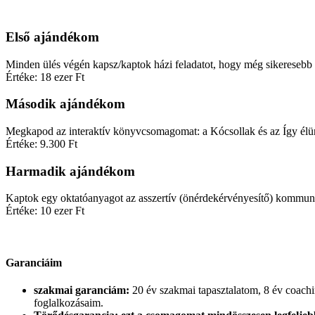
Első ajándékom
Minden ülés végén kapsz/kaptok házi feladatot, hogy még sikeresebb a
Értéke: 18 ezer Ft
Második ajándékom
Megkapod az interaktív könyvcsomagomat: a Kócsollak és az Így élünk
Értéke: 9.300 Ft
Harmadik ajándékom
Kaptok egy oktatóanyagot az asszertív (önérdekérvényesítő) kommuni
Értéke: 10 ezer Ft
Garanciáim
szakmai garanciám:
20 év szakmai tapasztalatom, 8 év coachin
foglalkozásaim.