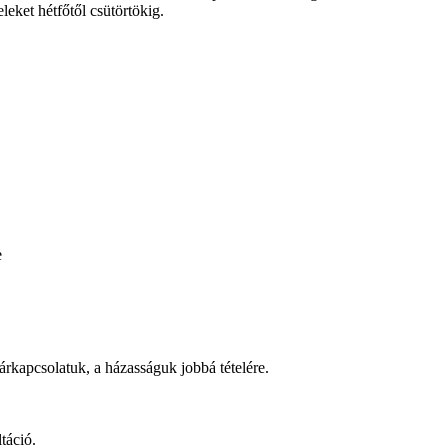
eket hétfőtől csütörtökig.
e
rkapcsolatuk, a házasságuk jobbá tételére.
táció.