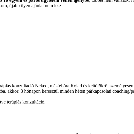
 10 egyéni és páros ügyfelem veheti igénybe,
többet nem vállalok. 
om, újabb ilyen ajánlat nem lesz.
erápiás konzultáció Neked, másfél óra Rólad és kettőtökről személyese
útba, akkor: 3 hónapon keresztül minden héten párkapcsolati coaching/
tve terápiás konzultáció.