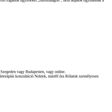
Nem fogadok ügyfeleket „futószalagon”, nem adjátok egymásnak a
n Szegeden vagy Budapesten, vagy online.
párterápiás konzultáció Nektek, másfél óra Rólatok személyesen