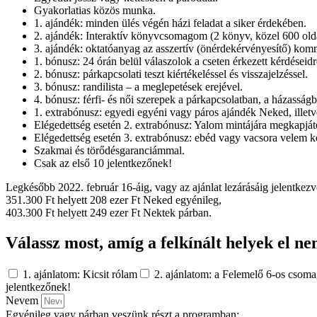
Gyakorlatias közös munka.
1. ajándék: minden ülés végén házi feladat a siker érdekében.
2. ajándék: Interaktív könyvcsomagom (2 könyv, közel 600 oldal
3. ajándék: oktatóanyag az asszertív (önérdekérvényesítő) kom
1. bónusz: 24 órán belül válaszolok a cseten érkezett kérdéseidr
2. bónusz: párkapcsolati teszt kiértékeléssel és visszajelzéssel.
3. bónusz: randilista – a meglepetések erejével.
4. bónusz: férfi- és női szerepek a párkapcsolatban, a házasság
1. extrabónusz: egyedi egyéni vagy páros ajándék Neked, illetv
Elégedettség esetén 2. extrabónusz: Yalom mintájára megkapját
Elégedettség esetén 3. extrabónusz: ebéd vagy vacsora velem 
Szakmai és törődésgaranciámmal.
Csak az első 10 jelentkezőnek!
Legkésőbb 2022. február 16-áig, vagy az ajánlat lezárásáig jelentkezv
351.300 Ft helyett 208 ezer Ft Neked egyénileg,
403.300 Ft helyett 249 ezer Ft Nektek párban.
Válassz most, amíg a felkínált helyek el n
1. ajánlatom: Kicsit rólam
2. ajánlatom: a Felemelő 6-os csoma
jelentkezőnek!
Nevem
Egyénileg vagy párban veszünk részt a programban: