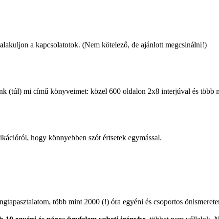
lakuljon a kapcsolatotok. (Nem kötelező, de ajánlott megcsinálni!)
 (túl) mi című könyveimet: közel 600 oldalon 2x8 interjúval és több mi
kációról, hogy könnyebben szót értsetek egymással.
gtapasztalatom, több mint 2000 (!) óra egyéni és csoportos önismeretem