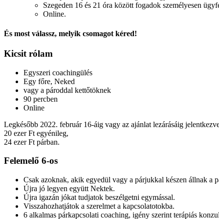
Szegeden 16 és 21 óra között fogadok személyesen ügyfel
Online.
És most válassz, melyik csomagot kéred!
Kicsit rólam
Egyszeri coachingülés
Egy főre, Neked
vagy a pároddal kettőtöknek
90 percben
Online
Legkésőbb 2022. február 16-áig vagy az ajánlat lezárásáig jelentkezv
20 ezer Ft egyénileg,
24 ezer Ft párban.
Felemelő 6-os
Csak azoknak, akik egyedül vagy a párjukkal készen állnak a pá
Újra jó legyen együtt Nektek.
Újra igazán jókat tudjatok beszélgetni egymással.
Visszahozhatjátok a szerelmet a kapcsolatotokba.
6 alkalmas párkapcsolati coaching, igény szerint terápiás konzul