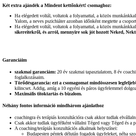
Két extra ajándék a Mindent kettőnkért! csomaghoz:
Ha elégedett voltál, voltatok a folyamattal, a közös munkánkka
Yalom, a neves pszichiáter azonban időnként megtette a csoport
Ha elégedett voltál, voltatok a folyamattal, a közös munkánkka
sikereitekről, és arról, mennyire sok jót hozott Neked, Ne
Garanciáim
szakmai garanciám:
20 év szakmai tapasztalatom, 8 év coachin
foglalkozásaim.
Törődésgarancia: ezt a csomagomat mindösszesen legfeljebb
kilincset. Addig, amíg a 10 egyéni és páros ügyfelemmel dolgoz
Maximális titoktartás és bizalom.
Néhány fontos információ mindhárom ajánlathoz
coachingra és terápiás konzultációra csak akkor tudlak elvállal
Csak akkor tudlak ügyfélként vállalni Téged vagy Téged és a pá
A coaching/terápiás konzultációs alkalmak helyszínei:
Budapesten péntek délután fogadok ügyfeleket, néha szo