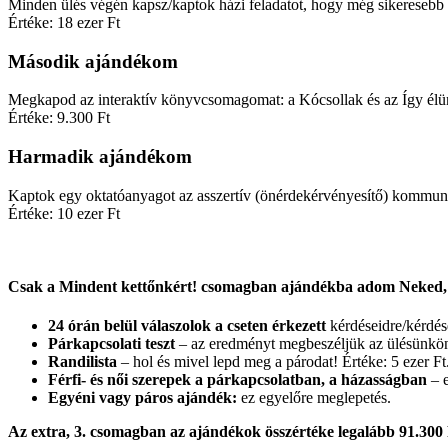
Minden ülés végén kapsz/kaptok házi feladatot, hogy még sikeresebb a
Értéke: 18 ezer Ft
Második ajándékom
Megkapod az interaktív könyvcsomagomat: a Kócsollak és az Így élünk
Értéke: 9.300 Ft
Harmadik ajándékom
Kaptok egy oktatóanyagot az asszertív (önérdekérvényesítő) kommuni
Értéke: 10 ezer Ft
Csak a Mindent kettőnkért! csomagban ajándékba adom Neked,
24 órán belül válaszolok a cseten érkezett
kérdéseidre/kérdése
Párkapcsolati teszt
– az eredményt megbeszéljük az ülésünkön.
Randilista
– hol és mivel lepd meg a párodat! Értéke: 5 ezer Ft
Férfi- és női szerepek a párkapcsolatban, a házasságban
– e
Egyéni vagy páros ajándék:
ez egyelőre meglepetés.
Az extra, 3. csomagban az ajándékok összértéke legalább 91.300 