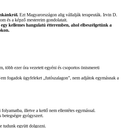
nkánkról.
Ezt Magyarországon alig vállalják terapeuták. Irvin D.
som és a képző mestereim gondolatait.
egy kellemes hangulatú étteremben, ahol elbeszélgetünk a
okon.
, több ezer óra vezetett egyéni és csoportos önismereti
Nem fogadok ügyfeleket „futószalagon”, nem adjátok egymásnak a
 folyamatba, illetve a kettő nem ellentétes egymással.
s betegségre gyógyszert.
e tudunk együtt dolgozni.