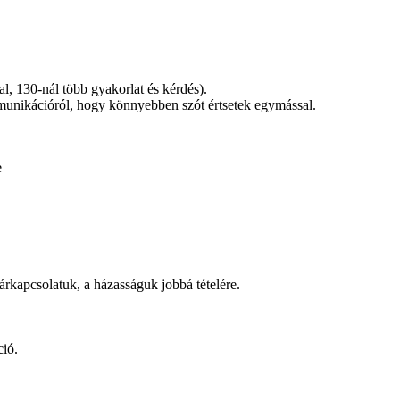
, 130-nál több gyakorlat és kérdés).
munikációról, hogy könnyebben szót értsetek egymással.
e
rkapcsolatuk, a házasságuk jobbá tételére.
ció.