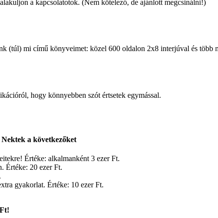
lakuljon a kapcsolatotok. (Nem kötelező, de ajánlott megcsinálni!)
 (túl) mi című könyveimet: közel 600 oldalon 2x8 interjúval és több mi
kációról, hogy könnyebben szót értsetek egymással.
 Nektek a következőket
itekre! Értéke: alkalmanként 3 ezer Ft.
 Értéke: 20 ezer Ft.
.
xtra gyakorlat. Értéke: 10 ezer Ft.
Ft!