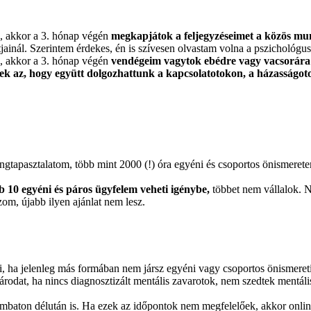
l, akkor a 3. hónap végén
megkapjátok a feljegyzéseimet a közös mu
jainál. Szerintem érdekes, én is szívesen olvastam volna a pszichológu
l, akkor a 3. hónap végén
vendégeim vagytok ebédre vagy vacsorára 
ktek az, hogy együtt dolgozhattunk a kapcsolatotokon, a házasságot
gtapasztalatom, több mint 2000 (!) óra egyéni és csoportos önismeretem
 10 egyéni és páros ügyfelem veheti igénybe,
többet nem vállalok. 
om, újabb ilyen ajánlat nem lesz.
ni, ha jelenleg más formában nem jársz egyéni vagy csoportos önismereti
rodat, ha nincs diagnosztizált mentális zavarotok, nem szedtek mentáli
mbaton délután is. Ha ezek az időpontok nem megfelelőek, akkor onlin